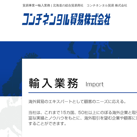
貿易事業ー輸入業務 | 北海道の総合貿易商社 コンチネンタル貿易 株式会社