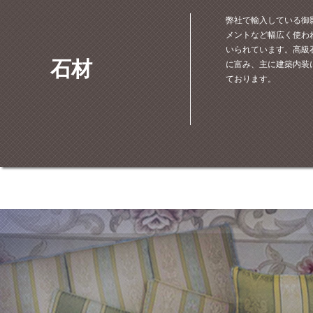
弊社で輸入している御
メントなど幅広く使わ
いられています。高級
石材
に富み、主に建築内装
ております。