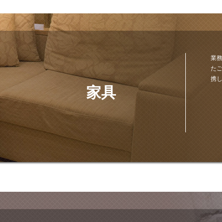
業
た
携
家具