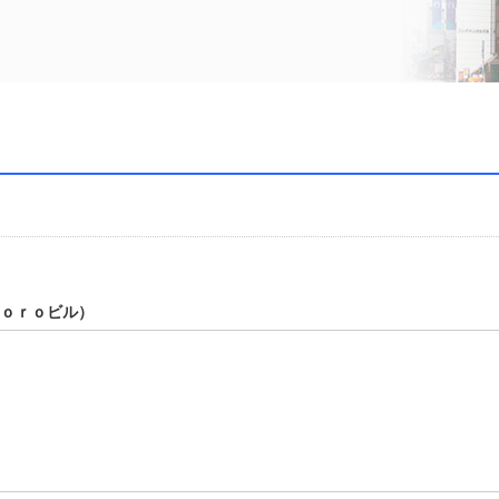
ｏｒｏビル）