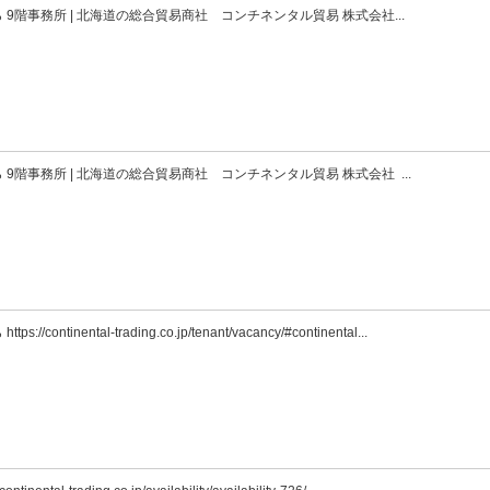
階事務所 | 北海道の総合貿易商社 コンチネンタル貿易 株式会社...
階事務所 | 北海道の総合貿易商社 コンチネンタル貿易 株式会社 ...
al-trading.co.jp/tenant/vacancy/#continental...