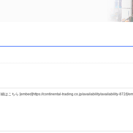
//continental-trading.co.jp/availability/availability-872/[/embe