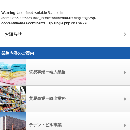
Warning
: Undefined variable $cat_id in
/home/c3690958/public_html/continental-trading.co.jp/wp-
content/themes/continental_sp/single.php
on line
29
お知らせ
業務内容のご案内
貿易事業ー輸入業務
貿易事業ー輸出業務
テナントビル事業